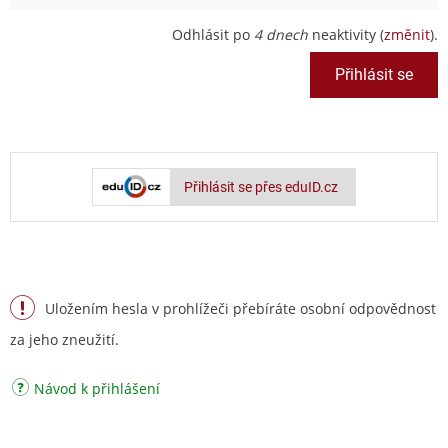
Odhlásit po
4 dnech
neaktivity (
změnit
).
Přihlásit se přes eduID.cz
Uložením hesla v prohlížeči přebíráte osobní odpovědnost
za jeho zneužití.
Návod k přihlášení