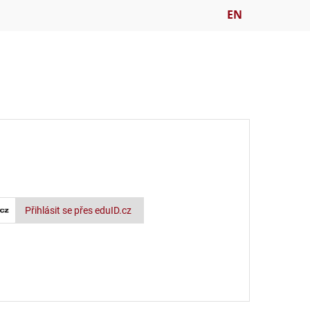
EN
Přihlásit se přes eduID.cz