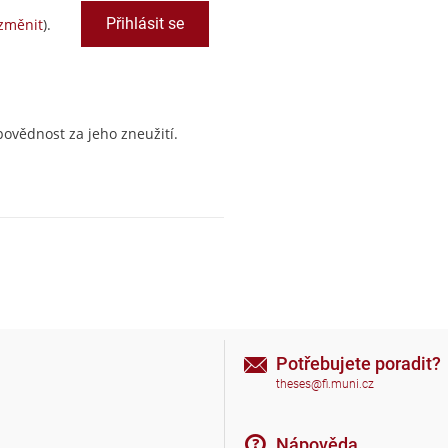
změnit
).
ovědnost za jeho zneužití.
Potřebujete poradit?
theses@fi.muni.cz
Nápověda