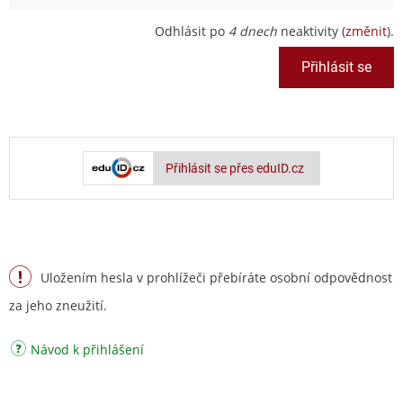
Odhlásit po
4 dnech
neaktivity (
změnit
).
Přihlásit se přes eduID.cz
Uložením hesla v prohlížeči přebíráte osobní odpovědnost
za jeho zneužití.
Návod k přihlášení