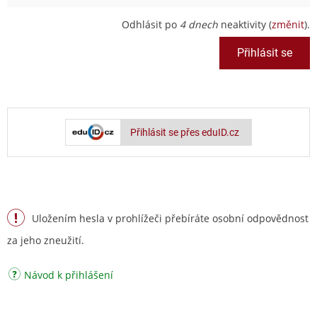
Odhlásit po
4 dnech
neaktivity (
změnit
).
Přihlásit se přes eduID.cz
Uložením hesla v prohlížeči přebíráte osobní odpovědnost
za jeho zneužití.
Návod k přihlášení