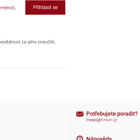
změnit
).
ovědnost za jeho zneužití.
Potřebujete poradit?
theses@fi.muni.cz
Nápověda