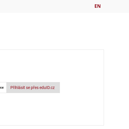
EN
Přihlásit se přes eduID.cz