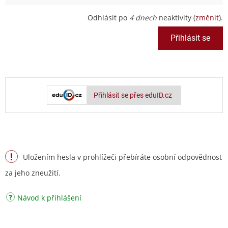
Odhlásit po
4 dnech
neaktivity (
změnit
).
Přihlásit se přes eduID.cz
Uložením hesla v prohlížeči přebíráte osobní odpovědnost
za jeho zneužití.
Návod k přihlášení