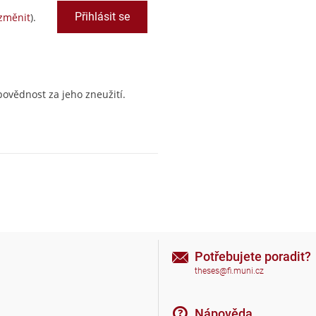
změnit
).
ovědnost za jeho zneužití.
Potřebujete poradit?
theses@fi.muni.cz
Nápověda