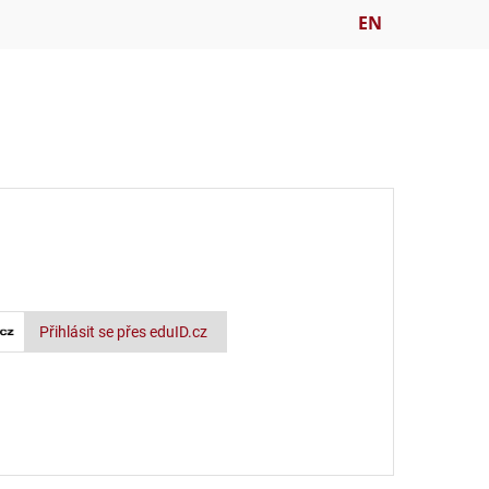
EN
Přihlásit se přes eduID.cz