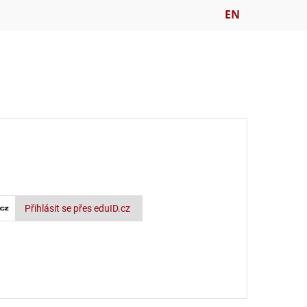
EN
Přihlásit se přes eduID.cz