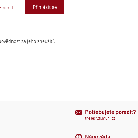
změnit
).
ovědnost za jeho zneužití.
Potřebujete poradit?
theses@fi.muni.cz
Nápověda