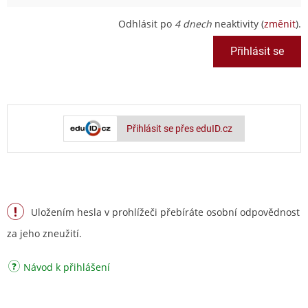
Odhlásit po
4 dnech
neaktivity (
změnit
).
Přihlásit se přes eduID.cz
Uložením hesla v prohlížeči přebíráte osobní odpovědnost
za jeho zneužití.
Návod k přihlášení