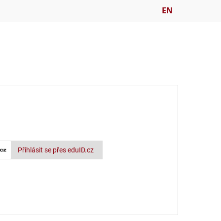
EN
Přihlásit se přes eduID.cz