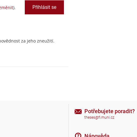
změnit
).
ovědnost za jeho zneužití.
Potřebujete poradit?
theses@fi.muni.cz
Nápověda