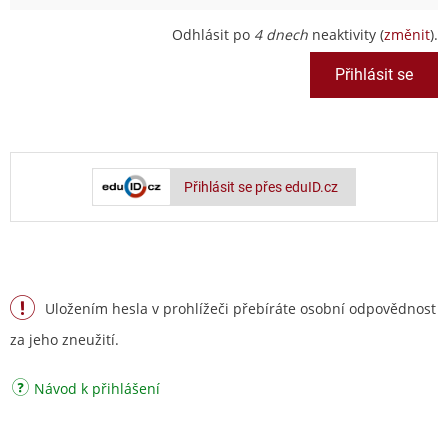
Odhlásit po
4 dnech
neaktivity (
změnit
).
Přihlásit se přes eduID.cz
Uložením hesla v prohlížeči přebíráte osobní odpovědnost
za jeho zneužití.
Návod k přihlášení