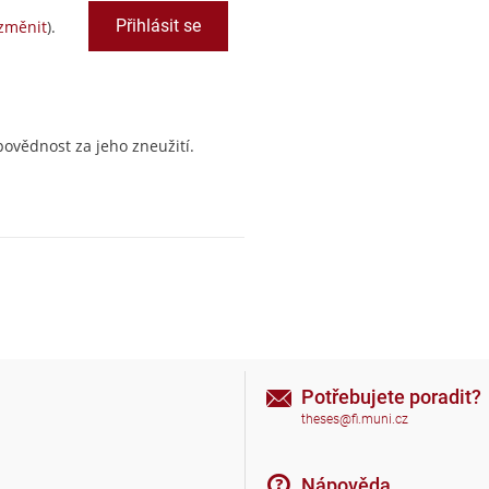
změnit
).
ovědnost za jeho zneužití.
Potřebujete poradit?
theses@fi.muni.cz
Nápověda