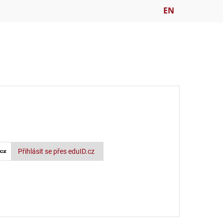
EN
Přihlásit se přes eduID.cz