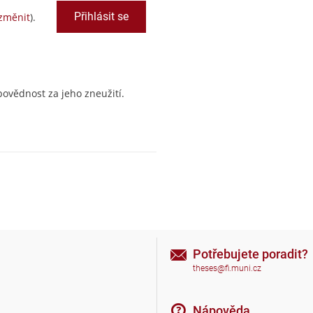
změnit
).
ovědnost za jeho zneužití.
Potřebujete poradit?
theses@fi.muni.cz
Nápověda