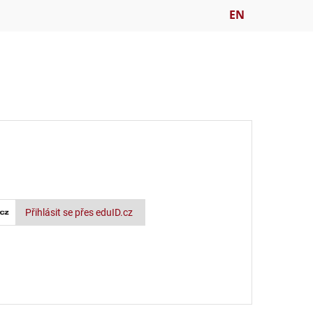
EN
Přihlásit se přes eduID.cz