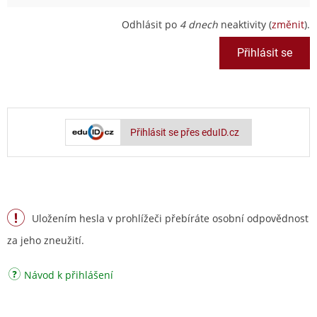
Odhlásit po
4 dnech
neaktivity (
změnit
).
Přihlásit se přes eduID.cz
Uložením hesla v prohlížeči přebíráte osobní odpovědnost
za jeho zneužití.
Návod k přihlášení