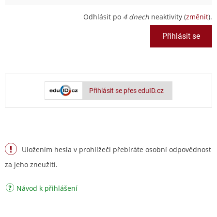
Odhlásit po
4 dnech
neaktivity (
změnit
).
Přihlásit se přes eduID.cz
Uložením hesla v prohlížeči přebíráte osobní odpovědnost
za jeho zneužití.
Návod k přihlášení