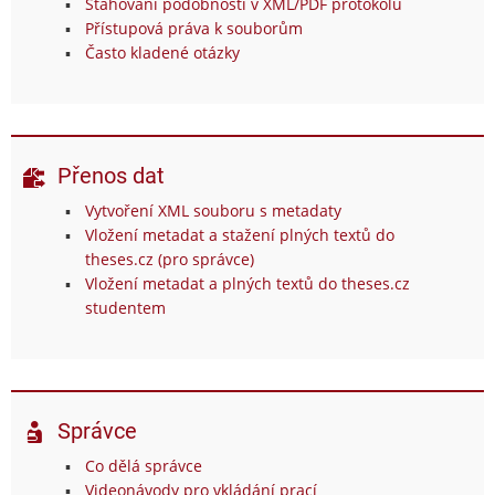
Stahování podobností v XML/PDF protokolu
Přístupová práva k souborům
Často kladené otázky
Přenos dat
Vytvoření XML souboru s metadaty
Vložení metadat a stažení plných textů do
theses.cz (pro správce)
Vložení metadat a plných textů do theses.cz
studentem
Správce
Co dělá správce
Videonávody pro vkládání prací