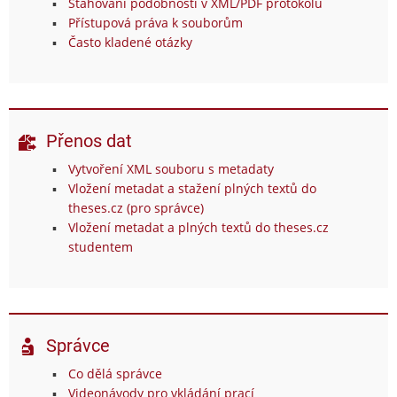
Stahování podobností v XML/PDF protokolu
Přístupová práva k souborům
Často kladené otázky
Přenos dat
Vytvoření XML souboru s metadaty
Vložení metadat a stažení plných textů do
theses.cz (pro správce)
Vložení metadat a plných textů do theses.cz
studentem
Správce
Co dělá správce
Videonávody pro vkládání prací