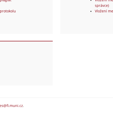
správce)
protokolu
Vložení me
es@fi.muni.cz
.