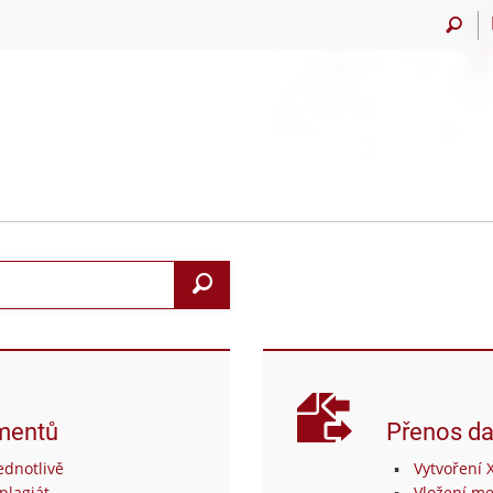
Vyhledat
mentů
Přenos da
dnotlivě
Vytvoření 
plagiát
Vložení me