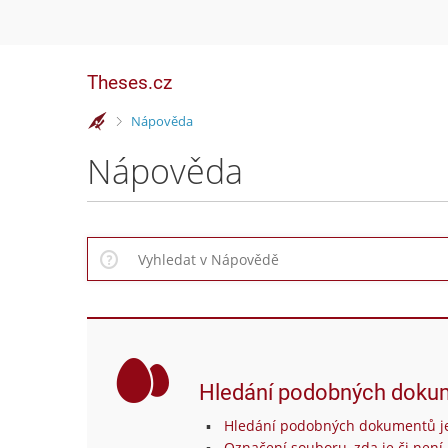
Theses.cz
>
Nápověda
Nápověda
Hledání podobných doku
Hledání podobných dokumentů je
Označení souboru, zda je či není 