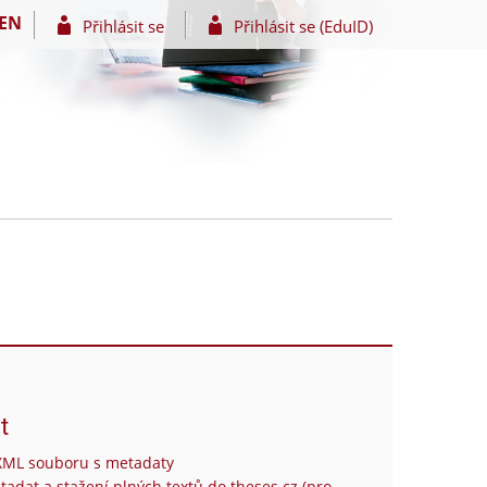
EN
Přihlásit se
Přihlásit se (EduID)
t
XML souboru s metadaty
tadat a stažení plných textů do theses.cz (pro