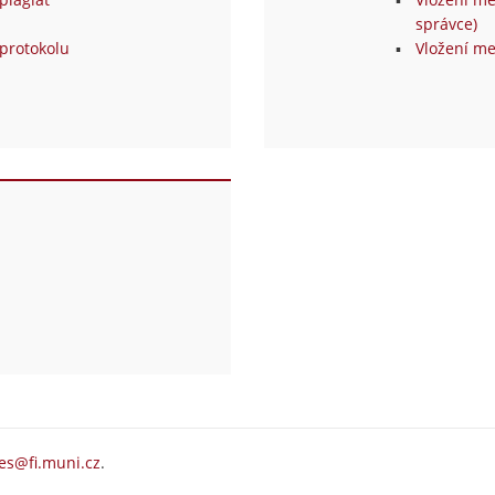
správce)
protokolu
Vložení me
es@fi.muni.cz
.