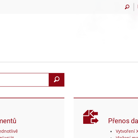
Vyhledat
mentů
Přenos da
dnotlivě
Vytvoření 
plagiát
Vložení me