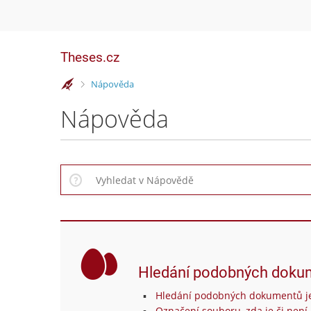
Theses.cz
>
Nápověda
Nápověda
Hledání podobných doku
Hledání podobných dokumentů je
Označení souboru, zda je či není 