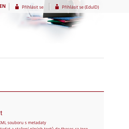
EN
Přihlásit se
Přihlásit se (EduID)
t
XML souboru s metadaty
tadat a stažení plných textů do theses.cz (pro