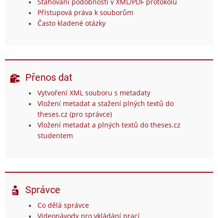
Stahování podobností v XML/PDF protokolu
Přístupová práva k souborům
Často kladené otázky
Přenos dat
Vytvoření XML souboru s metadaty
Vložení metadat a stažení plných textů do
theses.cz (pro správce)
Vložení metadat a plných textů do theses.cz
studentem
Správce
Co dělá správce
Videonávody pro vkládání prací