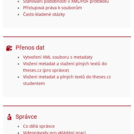
Stahování podobností v XML/PDF protokolu
Přístupová práva k souborům
Často kladené otázky
Přenos dat
Vytvoření XML souboru s metadaty
Vložení metadat a stažení plných textů do
theses.cz (pro správce)
Vložení metadat a plných textů do theses.cz
studentem
Správce
Co dělá správce
Videonávody pro vkládání prací