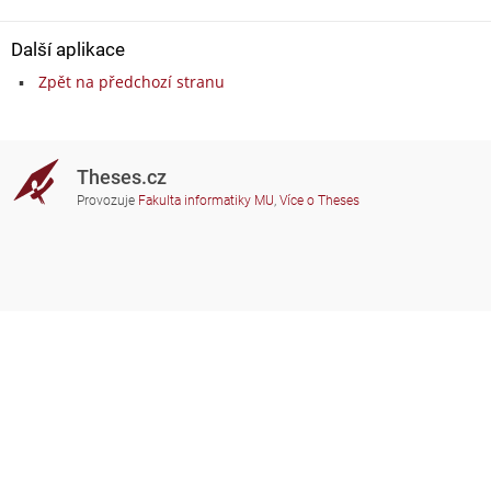
Další aplikace
Zpět na předchozí stranu
Theses.cz
Provozuje
Fakulta informatiky MU
,
Více o Theses
Potřebujete poradit?
Zapojené školy
theses@fi.muni.cz
Správci zapojených škol
Nápověda
Soukromí
Často kladené dotazy
Přístupnost