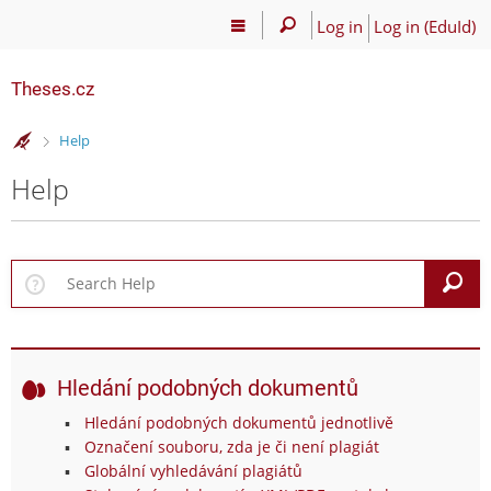
Log in
Log in (EduId)
Theses.cz
>
Help
Help
S
Hledání podobných dokumentů
Hledání podobných dokumentů jednotlivě
Označení souboru, zda je či není plagiát
Globální vyhledávání plagiátů