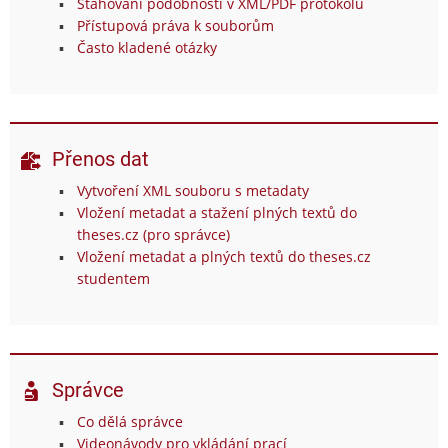
Stahování podobností v XML/PDF protokolu
Přístupová práva k souborům
Často kladené otázky
Přenos dat
Vytvoření XML souboru s metadaty
Vložení metadat a stažení plných textů do
theses.cz (pro správce)
Vložení metadat a plných textů do theses.cz
studentem
Správce
Co dělá správce
Videonávody pro vkládání prací