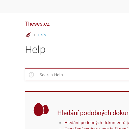
Theses.cz
>
Help
Help
Hledání podobných doku
Hledání podobných dokumentů je
Označení souboru, zda je či není 