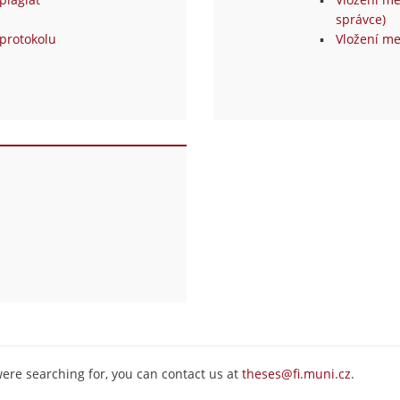
správce)
protokolu
Vložení me
were searching for, you can contact us at
theses@fi.muni.cz
.