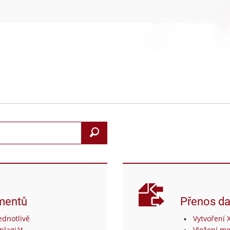
Search
mentů
Přenos da
dnotlivě
Vytvoření 
plagiát
Vložení me