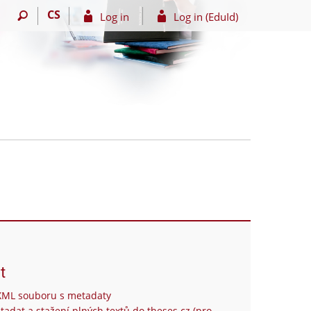
CS
Log in
Log in (EduId)
t
XML souboru s metadaty
tadat a stažení plných textů do theses.cz (pro