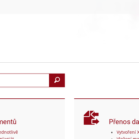
Search
mentů
Přenos da
dnotlivě
Vytvoření 
plagiát
Vložení me