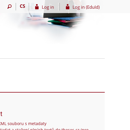
CS
Log in
Log in (EduId)
t
XML souboru s metadaty
tadat a stažení plných textů do theses.cz (pro