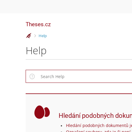
Theses.cz
>
Help
Help
Hledání podobných doku
Hledání podobných dokumentů je
Označení souboru, zda je či není 