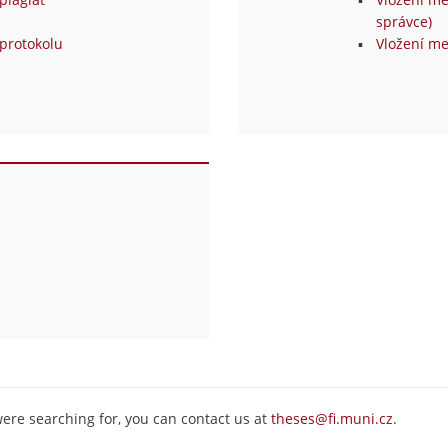
správce)
protokolu
Vložení me
were searching for, you can contact us at
theses@fi.muni.cz
.