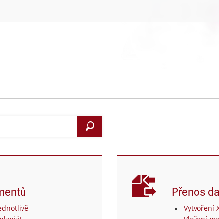
Search
mentů
Přenos da
dnotlivě
Vytvoření 
plagiát
Vložení me