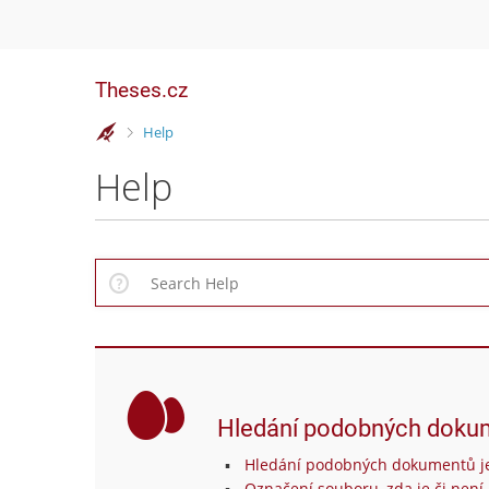
Theses.cz
>
Help
Help
Hledání podobných doku
Hledání podobných dokumentů je
Označení souboru, zda je či není 