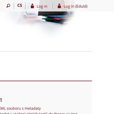
CS
Log in
Log in (EduId)
t
XML souboru s metadaty
tadat a stažení plných textů do theses.cz (pro