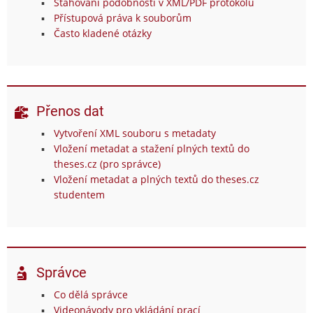
Stahování podobností v XML/PDF protokolu
Přístupová práva k souborům
Často kladené otázky
Přenos dat
Vytvoření XML souboru s metadaty
Vložení metadat a stažení plných textů do
theses.cz (pro správce)
Vložení metadat a plných textů do theses.cz
studentem
Správce
Co dělá správce
Videonávody pro vkládání prací