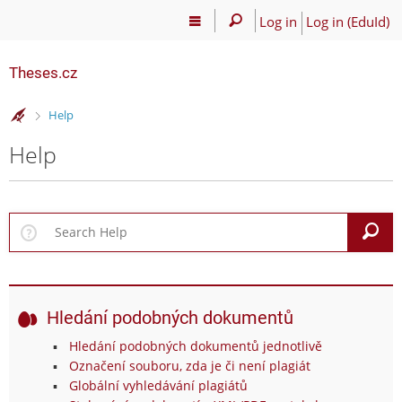
Log in
Log in (EduId)
Theses.cz
>
Help
Help
S
Hledání podobných dokumentů
Hledání podobných dokumentů jednotlivě
Označení souboru, zda je či není plagiát
Globální vyhledávání plagiátů