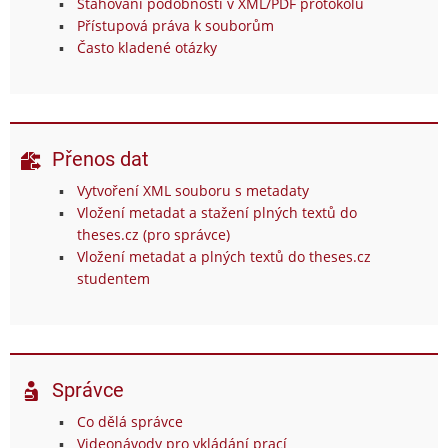
Stahování podobností v XML/PDF protokolu
Přístupová práva k souborům
Často kladené otázky
Přenos dat
Vytvoření XML souboru s metadaty
Vložení metadat a stažení plných textů do
theses.cz (pro správce)
Vložení metadat a plných textů do theses.cz
studentem
Správce
Co dělá správce
Videonávody pro vkládání prací