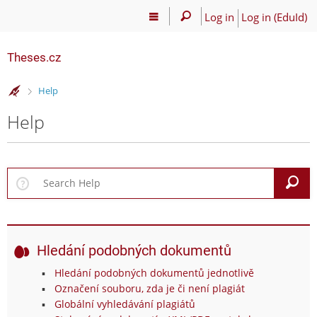
Log in
Log in (EduId)
Theses.cz
>
Help
Help
S
Hledání podobných dokumentů
Hledání podobných dokumentů jednotlivě
Označení souboru, zda je či není plagiát
Globální vyhledávání plagiátů