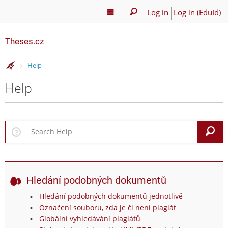
Log in
Log in (EduId)
Theses.cz
>
Help
Help
S
Hledání podobných dokumentů
Hledání podobných dokumentů jednotlivě
Označení souboru, zda je či není plagiát
Globální vyhledávání plagiátů