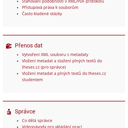
Stahování podobností v XML/PDF protokolu
Přístupová práva k souborům
Často kladené otázky
Přenos dat
Vytvoření XML souboru s metadaty
Vložení metadat a stažení plných textů do
theses.cz (pro správce)
Vložení metadat a plných textů do theses.cz
studentem
Správce
Co dělá správce
Videonávody pro vkládání prací