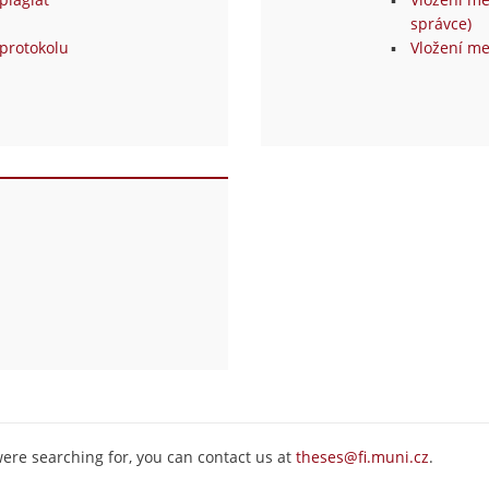
správce)
protokolu
Vložení me
were searching for, you can contact us at
theses@fi.muni.cz
.