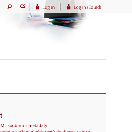
CS
Log in
Log in (EduId)
t
XML souboru s metadaty
tadat a stažení plných textů do theses.cz (pro