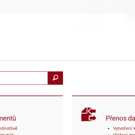
Search
mentů
Přenos da
dnotlivě
Vytvoření 
plagiát
Vložení me