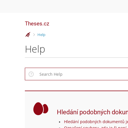
Theses.cz
>
Help
Help
Hledání podobných doku
Hledání podobných dokumentů je
Označení souboru, zda je či není 