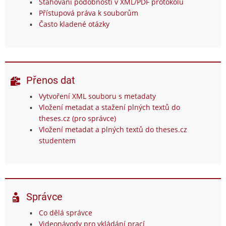
Stahování podobností v XML/PDF protokolu
Přístupová práva k souborům
Často kladené otázky
Přenos dat
Vytvoření XML souboru s metadaty
Vložení metadat a stažení plných textů do
theses.cz (pro správce)
Vložení metadat a plných textů do theses.cz
studentem
Správce
Co dělá správce
Videonávody pro vkládání prací