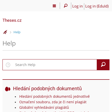
Log in
Log in (EduId)
Theses.cz
>
Help
Help
S
Hledání podobných dokumentů
Hledání podobných dokumentů jednotlivě
Označení souboru, zda je či není plagiát
Globální vyhledávání plagiátů