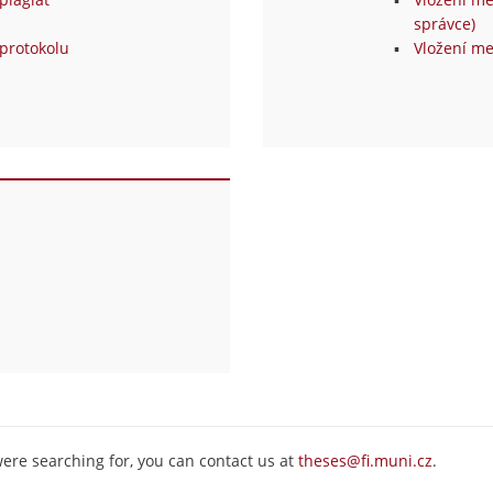
správce)
protokolu
Vložení me
were searching for, you can contact us at
theses@fi.muni.cz
.