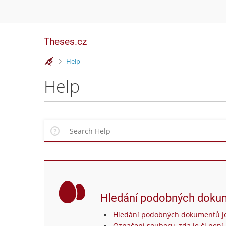
Theses.cz
>
Help
Help
Hledání podobných doku
Hledání podobných dokumentů je
Označení souboru, zda je či není 