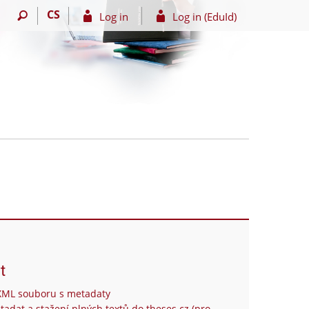
CS
Log in
Log in (EduId)
t
XML souboru s metadaty
tadat a stažení plných textů do theses.cz (pro