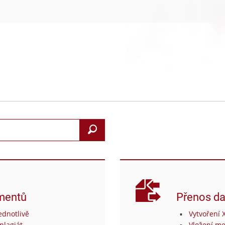
Search
mentů
Přenos da
dnotlivě
Vytvoření 
plagiát
Vložení me