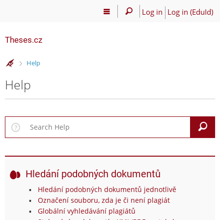
Log in
Log in (EduId)
Theses.cz
>
Help
Help
S
Hledání podobných dokumentů
Hledání podobných dokumentů jednotlivě
Označení souboru, zda je či není plagiát
Globální vyhledávání plagiátů