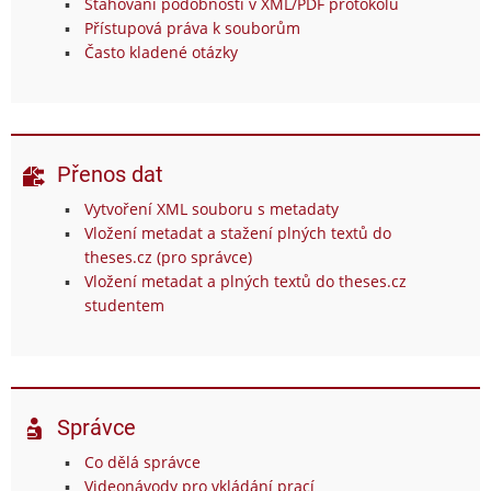
Stahování podobností v XML/PDF protokolu
Přístupová práva k souborům
Často kladené otázky
Přenos dat
Vytvoření XML souboru s metadaty
Vložení metadat a stažení plných textů do
theses.cz (pro správce)
Vložení metadat a plných textů do theses.cz
studentem
Správce
Co dělá správce
Videonávody pro vkládání prací