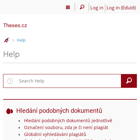
Log in
Log in (EduId)
Theses.cz
>
Help
Help
S
Hledání podobných dokumentů
Hledání podobných dokumentů jednotlivě
Označení souboru, zda je či není plagiát
Globální vyhledávání plagiátů