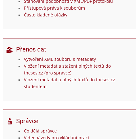
Stahování podobností v XML/PDF protokolu
Přístupová práva k souborům
Často kladené otázky
Přenos dat
Vytvoření XML souboru s metadaty
Vložení metadat a stažení plných textů do
theses.cz (pro správce)
Vložení metadat a plných textů do theses.cz
studentem
Správce
Co dělá správce
Videonávody pro vkládání prací