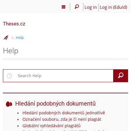
Log in
Log in (EduId)
Theses.cz
>
Help
Help
S
Hledání podobných dokumentů
Hledání podobných dokumentů jednotlivě
Označení souboru, zda je či není plagiát
Globální vyhledávání plagiátů