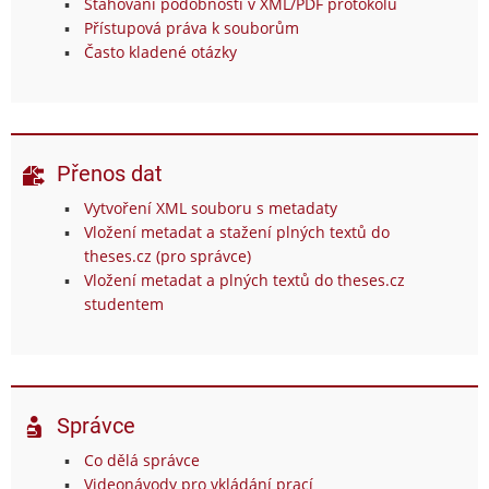
Stahování podobností v XML/PDF protokolu
Přístupová práva k souborům
Často kladené otázky
Přenos dat
Vytvoření XML souboru s metadaty
Vložení metadat a stažení plných textů do
theses.cz (pro správce)
Vložení metadat a plných textů do theses.cz
studentem
Správce
Co dělá správce
Videonávody pro vkládání prací