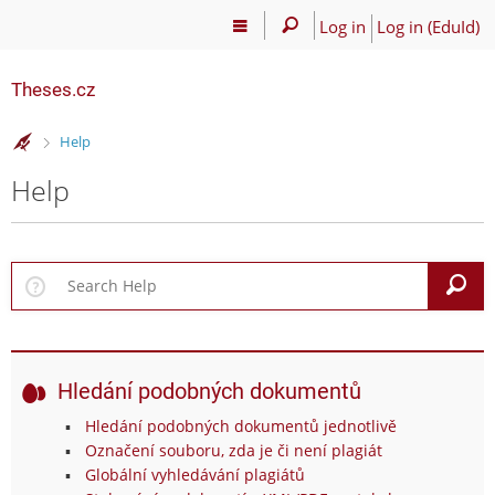
Log in
Log in (EduId)
Theses.cz
>
Help
Help
S
Hledání podobných dokumentů
Hledání podobných dokumentů jednotlivě
Označení souboru, zda je či není plagiát
Globální vyhledávání plagiátů