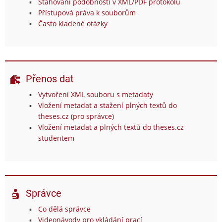
Stahování podobností v XML/PDF protokolu
Přístupová práva k souborům
Často kladené otázky
Přenos dat
Vytvoření XML souboru s metadaty
Vložení metadat a stažení plných textů do
theses.cz (pro správce)
Vložení metadat a plných textů do theses.cz
studentem
Správce
Co dělá správce
Videonávody pro vkládání prací