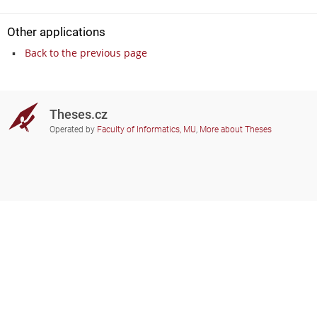
Other applications
Back to the previous page
Theses.cz
Operated by
Faculty of Informatics, MU
,
More about Theses
Do you need help?
Participating schools
theses@fi.muni.cz
Administrators of educational
institutions involved
Help
Privacy
Frequently asked questions
Accessibility