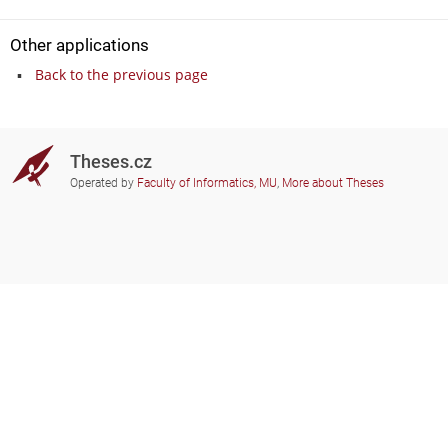
Other applications
Back to the previous page
Theses.cz
Operated by
Faculty of Informatics, MU
,
More about Theses
Do you need help?
Participating schools
theses@fi.muni.cz
Administrators of educational
institutions involved
Help
Privacy
Frequently asked questions
Accessibility