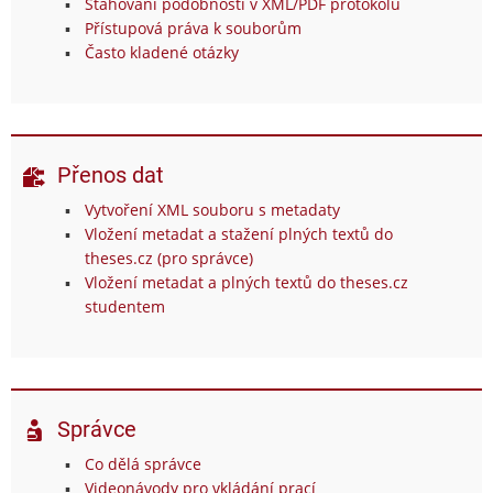
Stahování podobností v XML/PDF protokolu
Přístupová práva k souborům
Často kladené otázky
Přenos dat
Vytvoření XML souboru s metadaty
Vložení metadat a stažení plných textů do
theses.cz (pro správce)
Vložení metadat a plných textů do theses.cz
studentem
Správce
Co dělá správce
Videonávody pro vkládání prací