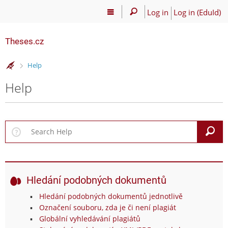
Log in
Log in (EduId)
Theses.cz
>
Help
Help
S
Hledání podobných dokumentů
Hledání podobných dokumentů jednotlivě
Označení souboru, zda je či není plagiát
Globální vyhledávání plagiátů