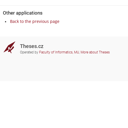
Other applications
Back to the previous page
Theses.cz
Operated by
Faculty of Informatics, MU
,
More about Theses
Do you need help?
Participating schools
theses@fi.muni.cz
Administrators of educational
institutions involved
Help
Privacy
Frequently asked questions
Accessibility