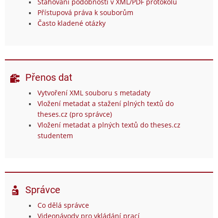
Stahování podobností v XML/PDF protokolu
Přístupová práva k souborům
Často kladené otázky
Přenos dat
Vytvoření XML souboru s metadaty
Vložení metadat a stažení plných textů do
theses.cz (pro správce)
Vložení metadat a plných textů do theses.cz
studentem
Správce
Co dělá správce
Videonávody pro vkládání prací