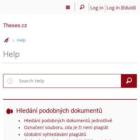
Log in
Log in (EduId)
Theses.cz
>
Help
Help
S
Hledání podobných dokumentů
Hledání podobných dokumentů jednotlivě
Označení souboru, zda je či není plagiát
Globální vyhledávání plagiátů