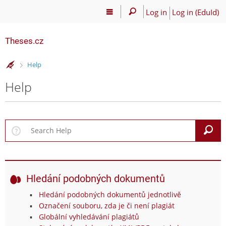
Log in
Log in (EduId)
Theses.cz
>
Help
Help
S
Hledání podobných dokumentů
Hledání podobných dokumentů jednotlivě
Označení souboru, zda je či není plagiát
Globální vyhledávání plagiátů