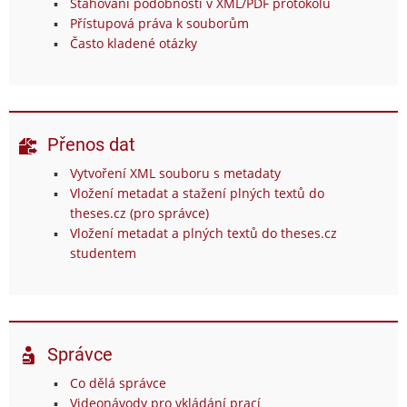
Stahování podobností v XML/PDF protokolu
Přístupová práva k souborům
Často kladené otázky
Přenos dat
Vytvoření XML souboru s metadaty
Vložení metadat a stažení plných textů do
theses.cz (pro správce)
Vložení metadat a plných textů do theses.cz
studentem
Správce
Co dělá správce
Videonávody pro vkládání prací