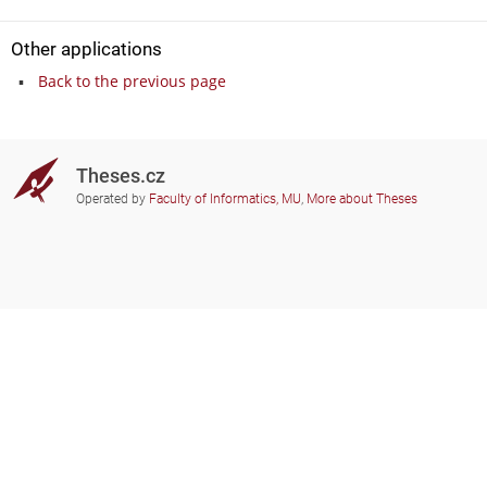
Other applications
Back to the previous page
Theses.cz
Operated by
Faculty of Informatics, MU
,
More about Theses
Do you need help?
Participating schools
theses@fi.muni.cz
Administrators of educational
institutions involved
Help
Privacy
Frequently asked questions
Accessibility