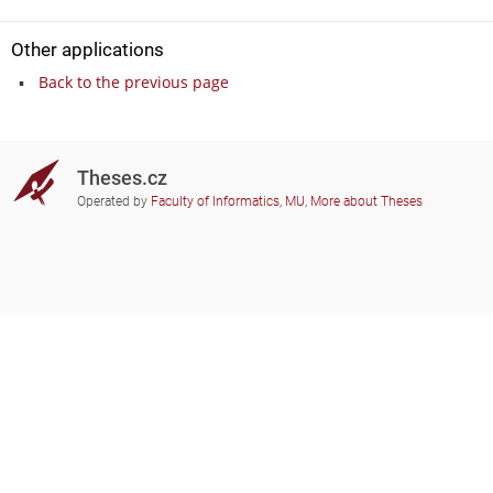
Other applications
Back to the previous page
Theses.cz
Operated by
Faculty of Informatics, MU
,
More about Theses
Do you need help?
Participating schools
theses@fi.muni.cz
Administrators of educational
institutions involved
Help
Privacy
Frequently asked questions
Accessibility