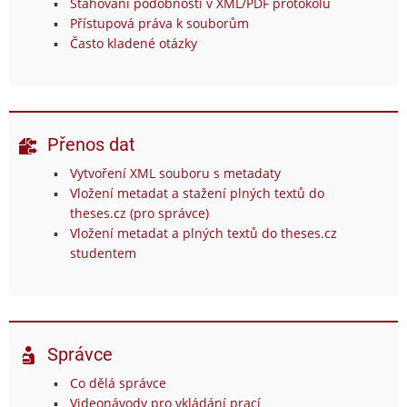
Stahování podobností v XML/PDF protokolu
Přístupová práva k souborům
Často kladené otázky
Přenos dat
Vytvoření XML souboru s metadaty
Vložení metadat a stažení plných textů do
theses.cz (pro správce)
Vložení metadat a plných textů do theses.cz
studentem
Správce
Co dělá správce
Videonávody pro vkládání prací