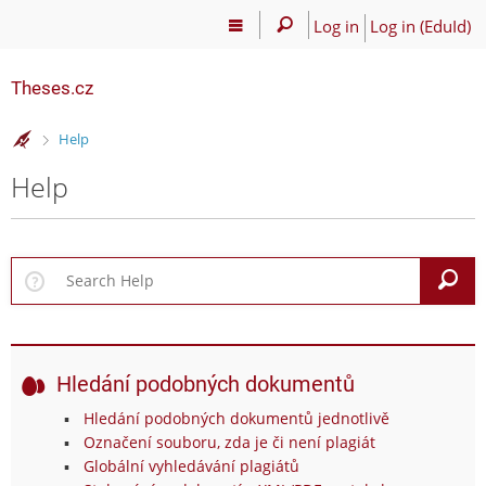
Log in
Log in (EduId)
Theses.cz
>
Help
Help
S
Hledání podobných dokumentů
Hledání podobných dokumentů jednotlivě
Označení souboru, zda je či není plagiát
Globální vyhledávání plagiátů