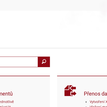
Search
mentů
Přenos da
dnotlivě
Vytvoření 
plagiát
Vložení me