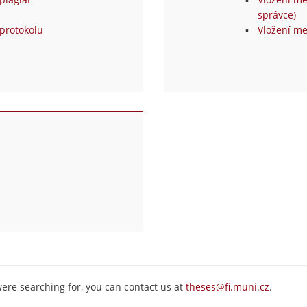
správce)
protokolu
Vložení me
were searching for, you can contact us at
theses@fi.muni.cz
.