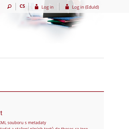
CS
Log in
Log in (EduId)
t
XML souboru s metadaty
tadat a stažení plných textů do theses.cz (pro