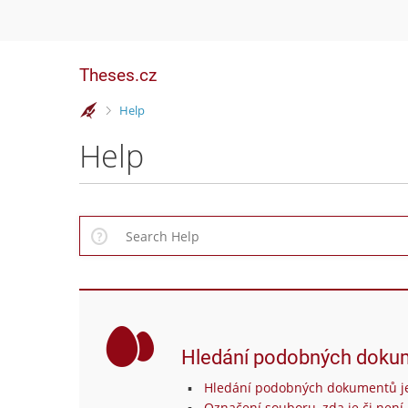
Theses.cz
>
Help
Help
Hledání podobných doku
Hledání podobných dokumentů je
Označení souboru, zda je či není 