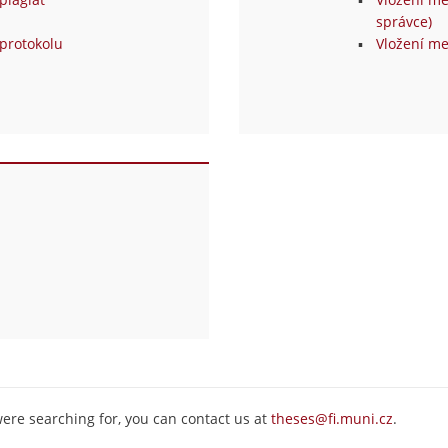
správce)
protokolu
Vložení me
were searching for, you can contact us at
theses@fi.muni.cz
.