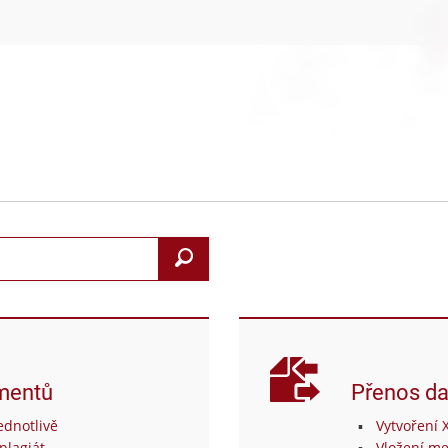
Search
mentů
Přenos da
dnotlivě
Vytvoření 
plagiát
Vložení me