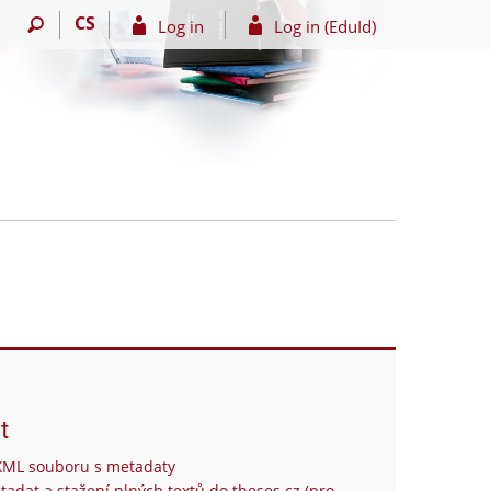
CS
Log in
Log in (EduId)
t
XML souboru s metadaty
tadat a stažení plných textů do theses.cz (pro