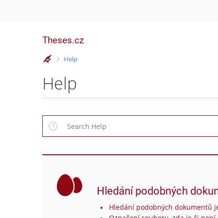
Theses.cz
>
Help
Help
Hledání podobných doku
Hledání podobných dokumentů je
Označení souboru, zda je či není 