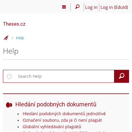
Log in
Log in (EduId)
Theses.cz
>
Help
Help
S
Hledání podobných dokumentů
Hledání podobných dokumentů jednotlivě
Označení souboru, zda je či není plagiát
Globální vyhledávání plagiátů