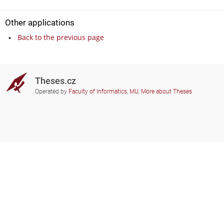
Other applications
Back to the previous page
Theses.cz
Operated by
Faculty of Informatics, MU
,
More about Theses
Do you need help?
Participating schools
theses@fi.muni.cz
Administrators of educational
institutions involved
Help
Privacy
Frequently asked questions
Accessibility