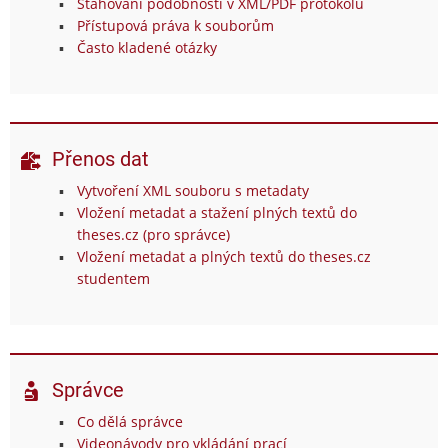
Stahování podobností v XML/PDF protokolu
Přístupová práva k souborům
Často kladené otázky
Přenos dat
Vytvoření XML souboru s metadaty
Vložení metadat a stažení plných textů do
theses.cz (pro správce)
Vložení metadat a plných textů do theses.cz
studentem
Správce
Co dělá správce
Videonávody pro vkládání prací