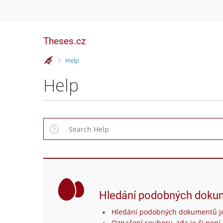
Theses.cz
>
Help
Help
Hledání podobných doku
Hledání podobných dokumentů je
Označení souboru, zda je či není 