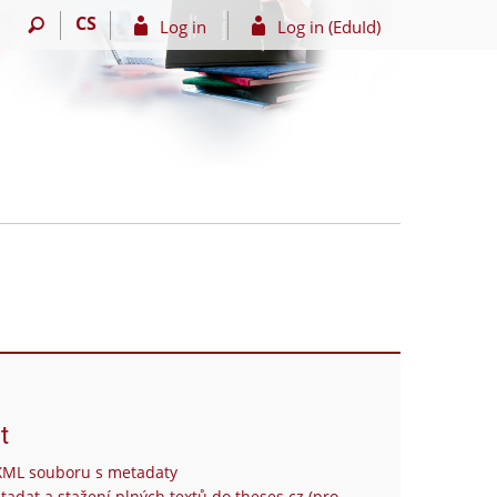
CS
Log in
Log in (EduId)
t
XML souboru s metadaty
tadat a stažení plných textů do theses.cz (pro