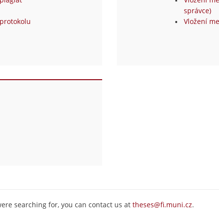
správce)
protokolu
Vložení me
were searching for, you can contact us at
theses@fi.muni.cz
.