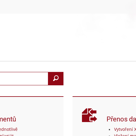
Search
mentů
Přenos da
dnotlivě
Vytvoření 
plagiát
Vložení me