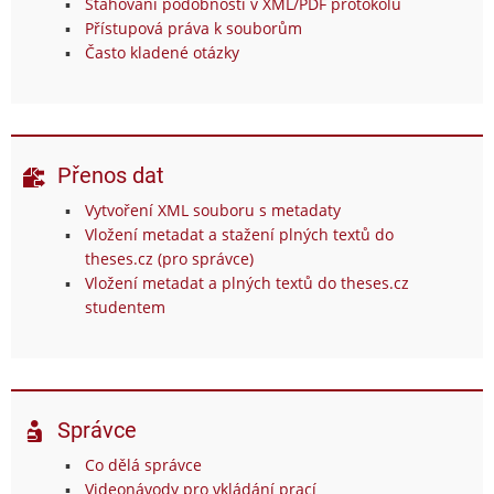
Stahování podobností v XML/PDF protokolu
Přístupová práva k souborům
Často kladené otázky
Přenos dat
Vytvoření XML souboru s metadaty
Vložení metadat a stažení plných textů do
theses.cz (pro správce)
Vložení metadat a plných textů do theses.cz
studentem
Správce
Co dělá správce
Videonávody pro vkládání prací