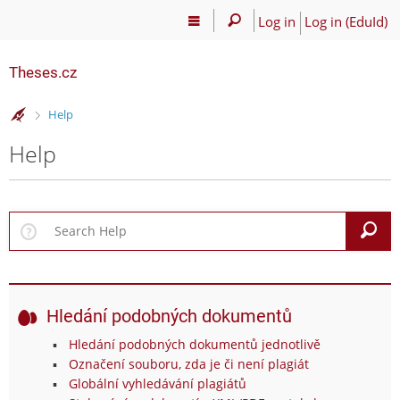
Log in
Log in (EduId)
Theses.cz
>
Help
Help
S
Hledání podobných dokumentů
Hledání podobných dokumentů jednotlivě
Označení souboru, zda je či není plagiát
Globální vyhledávání plagiátů