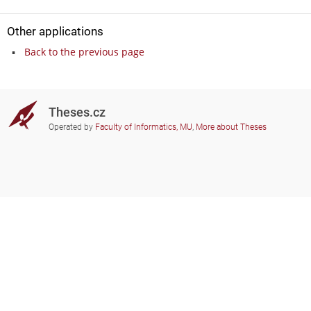
Other applications
Back to the previous page
Theses.cz
Operated by
Faculty of Informatics, MU
,
More about Theses
Do you need help?
Participating schools
theses@fi.muni.cz
Administrators of educational
institutions involved
Help
Privacy
Frequently asked questions
Accessibility