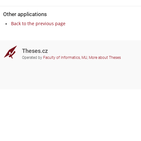
Other applications
Back to the previous page
Theses.cz
Operated by
Faculty of Informatics, MU
,
More about Theses
Do you need help?
Participating schools
theses@fi.muni.cz
Administrators of educational
institutions involved
Help
Privacy
Frequently asked questions
Accessibility