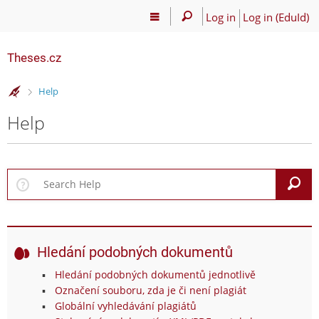
Log in
Log in (EduId)
Theses.cz
>
Help
Help
S
Hledání podobných dokumentů
Hledání podobných dokumentů jednotlivě
Označení souboru, zda je či není plagiát
Globální vyhledávání plagiátů