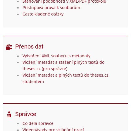
Stahování podobností v XML/PDF protokolu
Přístupová práva k souborům
Často kladené otázky
Přenos dat
Vytvoření XML souboru s metadaty
Vložení metadat a stažení plných textů do
theses.cz (pro správce)
Vložení metadat a plných textů do theses.cz
studentem
Správce
Co dělá správce
Videonávody pro vkládání prací