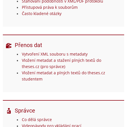
Stahování podobností v XML/PDF protokolu
Přístupová práva k souborům
Často kladené otázky
Přenos dat
Vytvoření XML souboru s metadaty
Vložení metadat a stažení plných textů do
theses.cz (pro správce)
Vložení metadat a plných textů do theses.cz
studentem
Správce
Co dělá správce
Videonávody pro vkládání prací