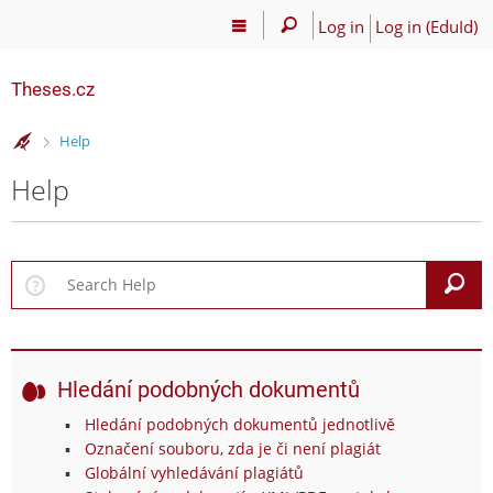
Log in
Log in (EduId)
Theses.cz
>
Help
Help
S
Hledání podobných dokumentů
Hledání podobných dokumentů jednotlivě
Označení souboru, zda je či není plagiát
Globální vyhledávání plagiátů