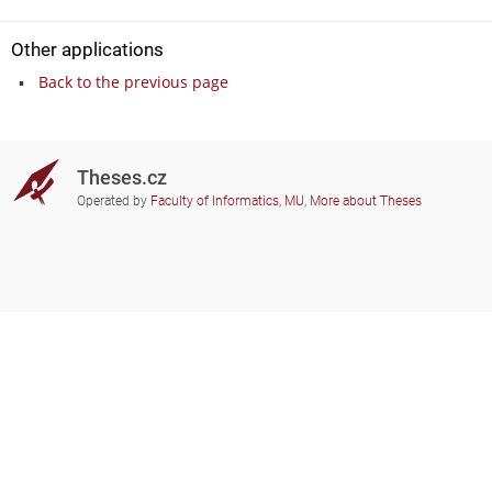
Other applications
Back to the previous page
Theses.cz
Operated by
Faculty of Informatics, MU
,
More about Theses
Do you need help?
Participating schools
theses@fi.muni.cz
Administrators of educational
institutions involved
Help
Privacy
Frequently asked questions
Accessibility