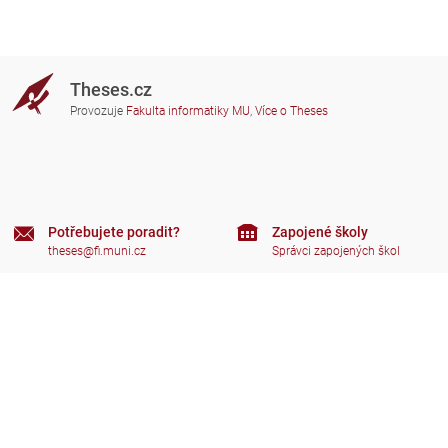
Theses.cz
Provozuje
Fakulta informatiky MU
,
Více o Theses
Potřebujete poradit?
Zapojené školy
theses@fi.muni.cz
Správci zapojených škol
Nápověda
Soukromí
Často kladené dotazy
Přístupnost
Zobrazit klasickou verzi