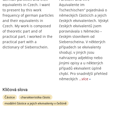
equivalents in Czech. I want
Äquivalente im
to present by this work
Tschechischen“ pojednává o
frequency of german particles
německých částicích a jejich
and their equivalents in
českých ekvivalentech. Výskyt
Czech. My work is composed
českých ekvivalentů jsem
of theoretic part and of
porovnávala s Německo –
practical part. I worked in the
českým slovníkem od
practical part with a
Siebenscheina. V některých
dictionary of Siebenschein.
případech se ekvivalenty
shodují, v jiných jsou
nahrazeny adjektivy nebo
jinými opisy a u některých
případů ekvivalent úplně
chybí. Pro snadnější přehled
německých
…více
Klíčová slova
Částice
charakteristika částic
modální částice a jejich ekvivalenty v češtině