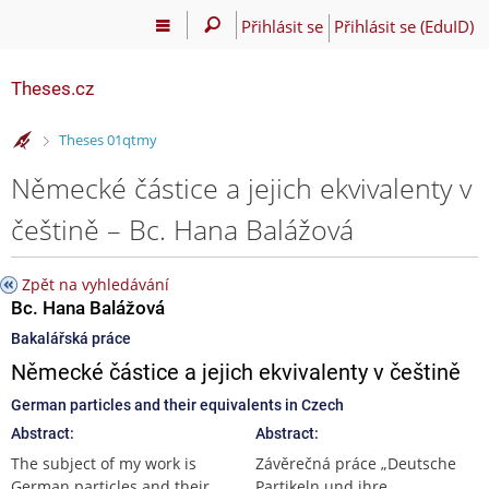
Přihlásit se
Přihlásit se (EduID)
Theses.cz
>
Theses 01qtmy
Německé částice a jejich ekvivalenty v
češtině – Bc. Hana Balážová
Zpět na vyhledávání
Bc. Hana Balážová
Bakalářská práce
Německé částice a jejich ekvivalenty v češtině
German particles and their equivalents in Czech
Abstract:
Abstract:
The subject of my work is
Závěrečná práce „Deutsche
German particles and their
Partikeln und ihre