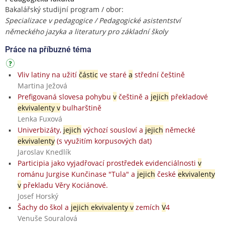
Bakalářský studijní program / obor:
Specializace v pedagogice / Pedagogické asistentství
německého jazyka a literatury pro základní školy
Práce na příbuzné téma
Vliv latiny na užití
částic
ve staré
a
střední češtině
Martina Ježová
Prefigovaná slovesa pohybu
v
češtině a
jejich
překladové
ekvivalenty v
bulharštině
Lenka Fuxová
Univerbizáty,
jejich
výchozí sousloví a
jejich
německé
ekvivalenty
(s využitím korpusových dat)
Jaroslav Knedlík
Participia jako vyjadřovací prostředek evidenciálnosti
v
románu Jurgise Kunčinase "Tula" a
jejich
české
ekvivalenty
v
překladu Věry Kociánové.
Josef Horský
Šachy do škol a
jejich ekvivalenty v
zemích
V
4
Venuše Souralová