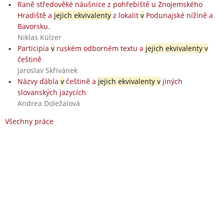
Raně středověké náušnice z pohřebiště u Znojemského
Hradiště a
jejich ekvivalenty
z lokalit
v
Podunajské nížině a
Bavorsku.
Niklas Külzer
Participia
v
ruském odborném textu a
jejich ekvivalenty v
češtině
Jaroslav Skřivánek
Názvy ďábla
v
češtině a
jejich ekvivalenty v
jiných
slovanských jazycích
Andrea Doležalová
Všechny práce