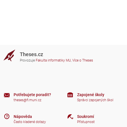
Theses.cz
Provozuje
Fakulta informatiky MU
,
Více o Theses
Potřebujete poradit?
Zapojené školy
theses@fi.muni.cz
Správci zapojených škol
Nápověda
Soukromí
Často kladené dotazy
Přístupnost