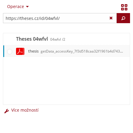
Operace
Vy
Theses 04wfvl
04wfvl
/2
thesis
getData_accessKey_7f3d518caa32f1961b4d7436b85995ad.274361anco
Více možností