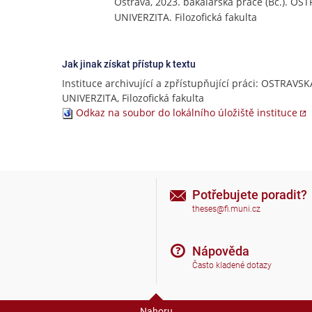
Ostrava, 2023. bakalářská práce (Bc.). OS
UNIVERZITA. Filozofická fakulta
Jak jinak získat přístup k textu
Instituce archivující a zpřístupňující práci: OSTRAVSK
UNIVERZITA, Filozofická fakulta
Odkaz na soubor do lokálního úložiště instituce
Potřebujete poradit?
theses@fi.muni.cz
Nápověda
Často kladené dotazy
Nahoru