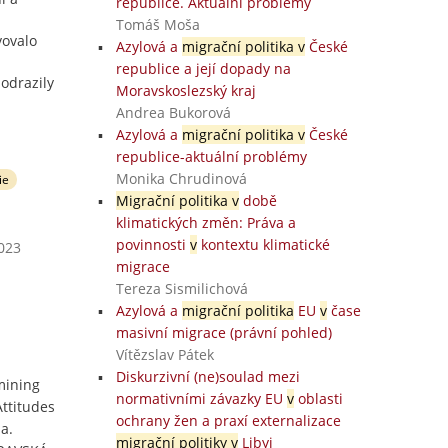
republice. Aktuální problémy
j
Tomáš Moša
vovalo
Azylová a
migrační politika v
České
republice a její dopady na
odrazily
Moravskoslezský kraj
Andrea Bukorová
Azylová a
migrační politika v
České
republice-aktuální problémy
Monika Chrudinová
ie
Migrační politika v
době
klimatických změn: Práva a
povinnosti
v
kontextu klimatické
2023
migrace
Tereza Sismilichová
Azylová a
migrační politika
EU
v
čase
masivní migrace (právní pohled)
Vítězslav Pátek
Diskurzivní (ne)soulad mezi
mining
normativními závazky EU
v
oblasti
Attitudes
ochrany žen a praxí externalizace
a.
migrační politiky v
Libyi