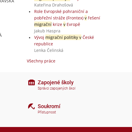
TRAVSKÁ
Kateřina Drahošová
Role Evropské pohraniční a
pobřežní stráže (Frontex)
v
řešení
migrační
krize
v
Evropě
Jakub Haspra
Á
Vývoj
migrační politiky v
České
republice
Lenka Čelinská
Všechny práce
Zapojené školy
Správci zapojených škol
Soukromí
Přístupnost