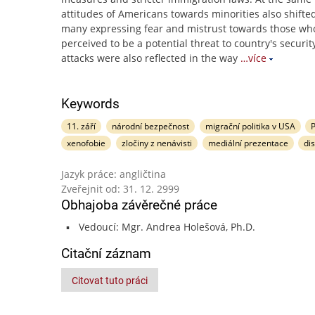
attitudes of Americans towards minorities also shifted
many expressing fear and mistrust towards those wh
perceived to be a potential threat to country's securit
attacks were also reflected in the way
…více
Keywords
11. září
národní bezpečnost
migrační politika v USA
P
xenofobie
zločiny z nenávisti
mediální prezentace
di
Jazyk práce: angličtina
Zveřejnit od: 31. 12. 2999
Obhajoba závěrečné práce
Vedoucí: Mgr. Andrea Holešová, Ph.D.
Citační záznam
Citovat tuto práci