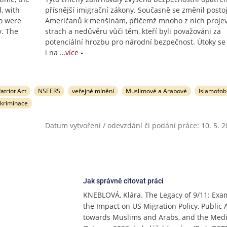
, with
přísnější imigrační zákony. Současně se změnil posto
o were
Američanů k menšinám, přičemž mnoho z nich proje
y. The
strach a nedůvěru vůči těm, kteří byli považováni za
potenciální hrozbu pro národní bezpečnost. Útoky se 
i na
…více
atriot Act
NSEERS
veřejné mínění
Muslimové a Arabové
Islamofob
skriminace
Datum vytvoření / odevzdání či podání práce: 10. 5. 
Jak správně citovat práci
KNEBLOVÁ, Klára. The Legacy of 9/11: Exa
the Impact on US Migration Policy, Public 
towards Muslims and Arabs, and the Medi