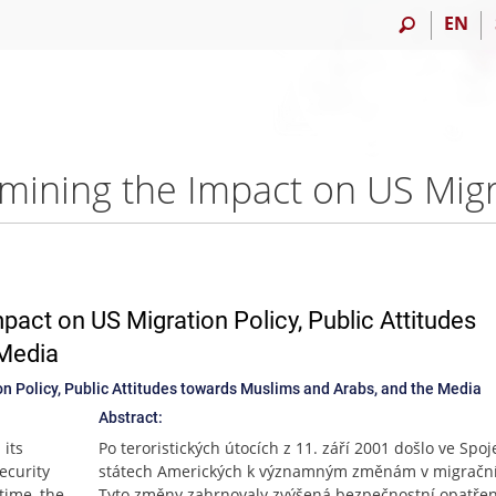
EN
pact on US Migration Policy, Public Attitudes
 Media
n Policy, Public Attitudes towards Muslims and Arabs, and the Media
Abstract:
 its
Po teroristických útocích z 11. září 2001 došlo ve Spo
ecurity
státech Amerických k významným změnám v migrační 
time, the
Tyto změny zahrnovaly zvýšená bezpečnostní opatřen