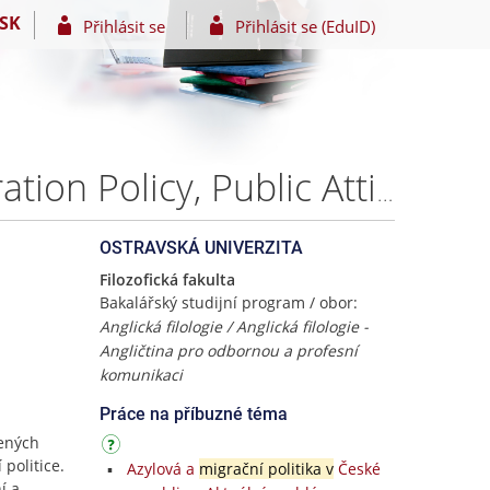
SK
Přihlásit se
Přihlásit se (EduID)
The Legacy of 9/11: Examining the Impact on US Migration Policy, Public Attitudes towards Muslims and Arabs, and the Media – Klára KNEBLOVÁ
OSTRAVSKÁ UNIVERZITA
Filozofická fakulta
Bakalářský studijní program / obor:
Anglická filologie / Anglická filologie -
Angličtina pro odbornou a profesní
komunikaci
Práce na příbuzné téma
jených
politice.
Azylová a
migrační politika v
České
í a