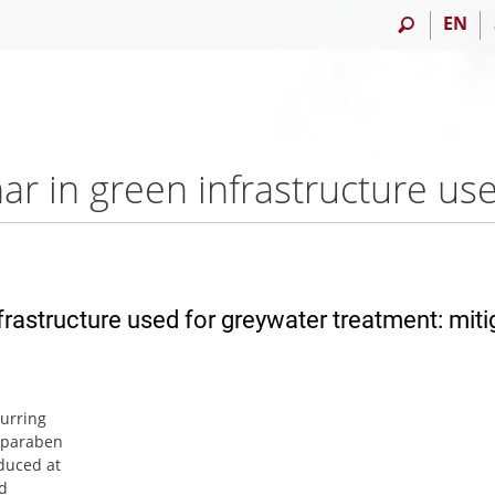
EN
frastructure used for greywater treatment: miti
curring
ylparaben
duced at
nd