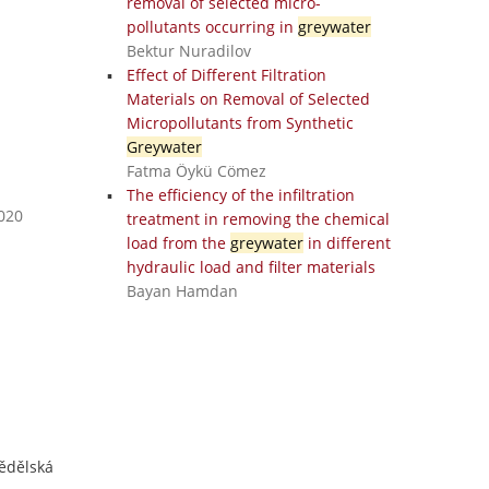
removal of selected micro-
pollutants occurring in
greywater
Bektur Nuradilov
Effect of Different Filtration
Materials on Removal of Selected
Micropollutants from Synthetic
Greywater
Fatma Öykü Cömez
The efficiency of the infiltration
2020
treatment in removing the chemical
load from the
greywater
in different
hydraulic load and filter materials
Bayan Hamdan
mědělská