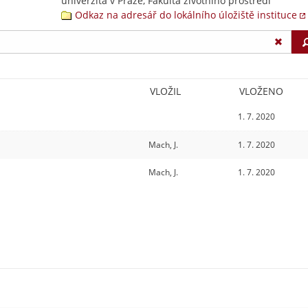
univerzita v Praze, Fakulta životního prostředí
Odkaz na adresář do lokálního úložiště instituce
VLOŽIL
VLOŽENO
1. 7. 2020
Mach, J.
1. 7. 2020
Mach, J.
1. 7. 2020