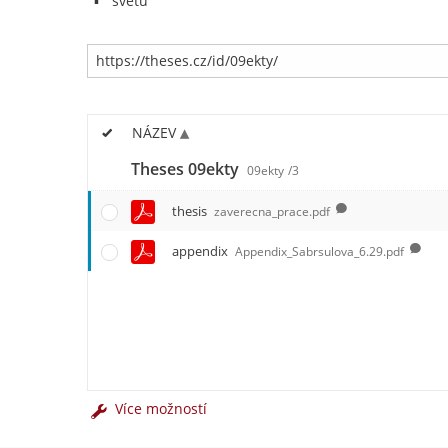
světu
NÁZEV
Theses 09ekty
09ekty
/3
thesis
zaverecna_prace.pdf
appendix
Appendix_Sabrsulova_6.29.pdf
Více možností