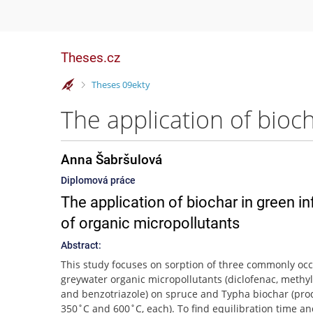
Theses.cz
>
Theses 09ekty
Anna Šabršulová
Diplomová práce
The application of biochar in green in
of organic micropollutants
Abstract:
This study focuses on sorption of three commonly oc
greywater organic micropollutants (diclofenac, meth
and benzotriazole) on spruce and Typha biochar (pro
350˚C and 600˚C, each). To find equilibration time a