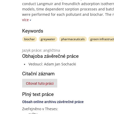
conduct Langmuir and Freundlich adsorption isothe
models, time dependent sorption processes and batch
were performed for each pollutant and biochar. The r
více
Keywords
biochar
greywater
pharmaceuticals
green infrastruc
Jazyk práce: angličtina
Obhajoba závěrečné práce
Vedoucí: Adam Jan Sochacki
Citační záznam
Citovat tuto práci
Plný text práce
Obsah online archivu závěrečné práce
Zveřejněno v Theses: