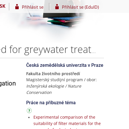
SK
Přihlásit se
Přihlásit se (EduID)
The application of biochar in green infrastructure used for greywater treatment: mitigation of organic micropollutants – Anna Šabršulová
Česká zemědělská univerzita v Praze
Fakulta životního prostředí
Magisterský studijní program / obor:
gation
Inženýrská ekologie / Nature
Conservation
Práce na příbuzné téma
Experimental comparison of the
suitability of filter materials for the