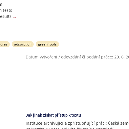
rm
 tests
esults
…
tures
adsorption
green roofs
Datum vytvoření / odevzdání či podání práce: 29. 6. 
Jak jinak získat přístup k textu
Instituce archivující a zpřístupňující práci: Česká ze